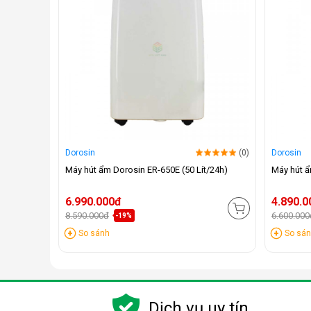
Dorosin
(0)
Dorosin
Máy hút ẩm Dorosin ER-650E (50 Lít/24h)
Máy hút ẩ
6.990.000đ
4.890.0
8.590.000đ
6.600.000
-19%
So sánh
So sá
Dịch vụ uy tín