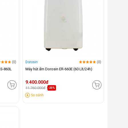
(0)
Dorosin
(0)
RS-860L
Máy hút ẩm Dorosin ER-660E (60 Lít/24h)
9.400.000đ
11.760.000đ
-20%
So sánh