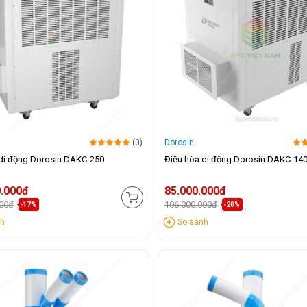
(0)
Dorosin
di động Dorosin DAKC-250
Điều hòa di động Dorosin DAKC-14
0.000đ
85.000.000đ
000đ
106.000.000đ
-17%
-20%
nh
So sánh