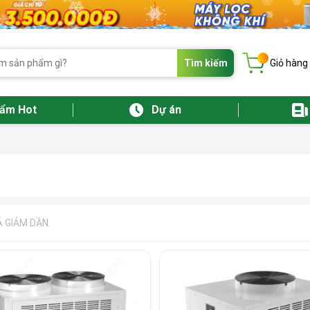
...
Tìm kiếm
Giỏ hàng
hẩm Hot
Dự án
Á GIẢM DẦN