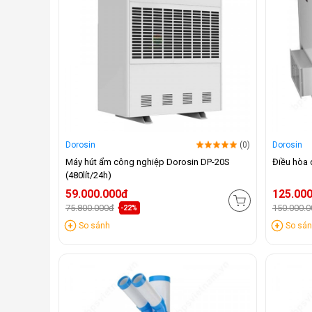
Dorosin
(0)
Dorosin
Máy hút ẩm công nghiệp Dorosin DP-20S
Điều hòa 
(480lít/24h)
59.000.000đ
125.00
75.800.000đ
150.000.
-22%
So sánh
So sá