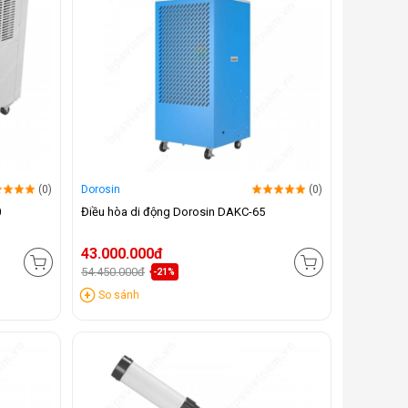
(0)
Dorosin
(0)
0
Điều hòa di động Dorosin DAKC-65
43.000.000đ
54.450.000đ
-21%
So sánh