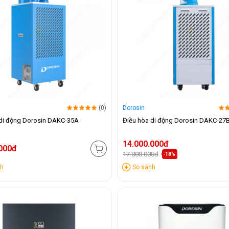
(0)
Dorosin
 di động Dorosin DAKC-35A
Điều hòa di động Dorosin DAKC-27
14.000.000đ
.000đ
17.000.000đ
-18%
nh
So sánh