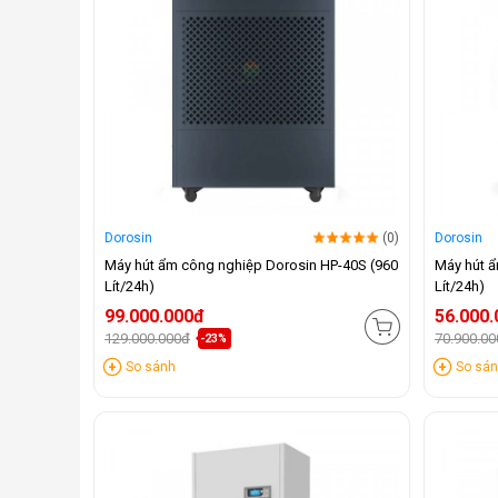
Dorosin
(0)
Dorosin
Máy hút ẩm công nghiệp Dorosin HP-40S (960
Máy hút ẩ
Lít/24h)
Lít/24h)
99.000.000đ
56.000
129.000.000đ
70.900.0
-23%
So sánh
So sá