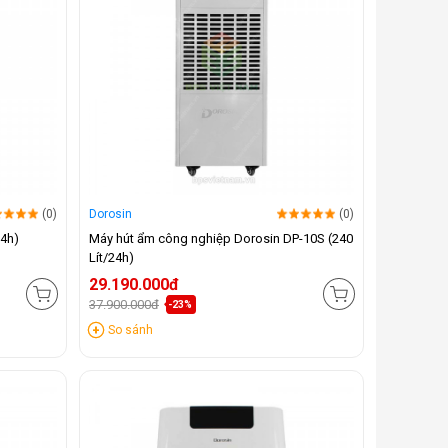
(0)
Dorosin
(0)
24h)
Máy hút ẩm công nghiệp Dorosin DP-10S (240
Lít/24h)
29.190.000đ
37.900.000đ
-23%
So sánh