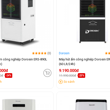
(0)
Dorosin
ẩm công nghiệp Dorosin ERS-890L
Máy hút ẩm công nghiệp Dorosin E
h)
(60 Lít/24h)
.000đ
9.190.000đ
00đ
11.990.000đ
-24%
-23%
nh
So sánh