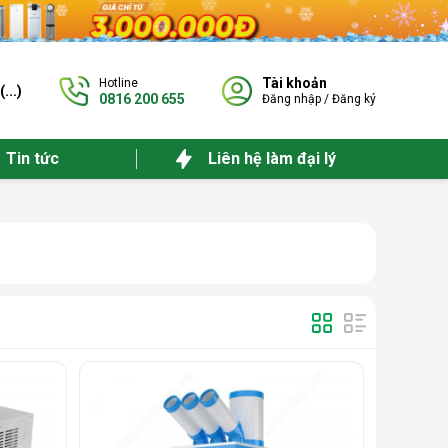
Tài khoản
Hotline
(
...
)
0816 200 655
Đăng nhập
/
Đăng ký
Tin tức
Liên hệ làm đại lý