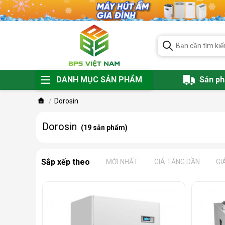
DANH MỤC SẢN PHẨM
Sản p
Dorosin
Dorosin
(19 sản phẩm)
Sắp xếp theo
MỚI NHẤT
GIÁ TĂNG DẦN
GI