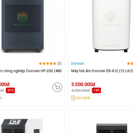
(0)
Dorosin
m công nghiệp Dorosin HP-20S (480
Máy hút ẩm Dorosin ER-612 (12 Lít/
.000đ
3.500.000đ
00đ
4.090.000đ
-21%
-14%
nh
So sánh