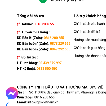
Tổng đài hỗ trợ
Hỗ trợ khách hàng
Chính sách bảo hành
Hotline:
0816 200 655
Chính sách đổi trả
Tư vấn mua hàng :
KD Bán lẻ (Zalo):
0816 200 655
Hướng dẫn mua hàng 
KD Bán buôn1(Zalo):
0878 229 666
Chính sách giao hàng
KD Bán buôn2(Zalo):
0947 292 666
Hướng dẫn thanh toá
Gọi hỗ trợ :
HT Đơn hàng:
02 439 879 997
HT Kỹ thuật:
0813 500 650
CÔNG TY TNHH ĐẦU TƯ VÀ THƯƠNG MẠI BPS VIỆ
Địa chỉ:
Số H10 Khu đấu giá Ngô Thì Nhậm, Phường Hà Đông,
Điện thoại:
0816 200 655
Email:
info@bpsvietnam.vn