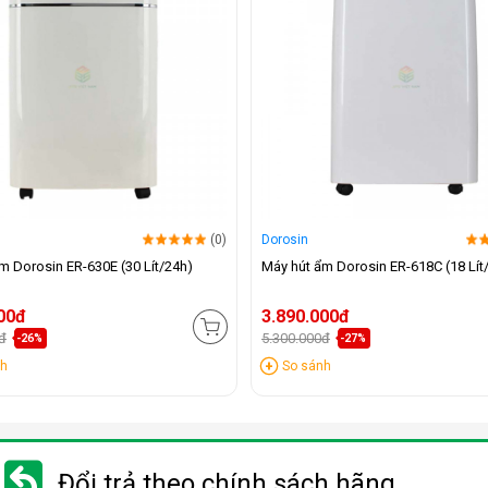
(0)
Dorosin
m Dorosin ER-630E (30 Lít/24h)
Máy hút ẩm Dorosin ER-618C (18 Lít
00đ
3.890.000đ
đ
5.300.000đ
-26%
-27%
nh
So sánh
Đổi trả theo chính sách hãng