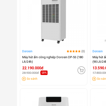
Dorosin
(0)
Dorosin
Máy hút ẩm công nghiệp Dorosin DP-5S (180
Máy hút 
Lít/24h)
(90 Lít/24
22.190.000đ
13.590
28.900.000đ
17.800.0
-23%
So sánh
So sá