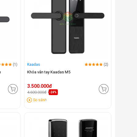
(1)
Kaadas
(2)
m
Khóa vân tay Kaadas M5
3.500.000đ
4.600.000đ
-24%
So sánh