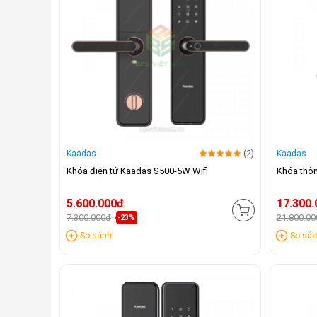
Kaadas
(2)
Kaadas
Khóa điện tử Kaadas S500-5W Wifi
Khóa thôn
5.600.000đ
17.300
7.300.000đ
21.800.0
-23%
So sánh
So sá