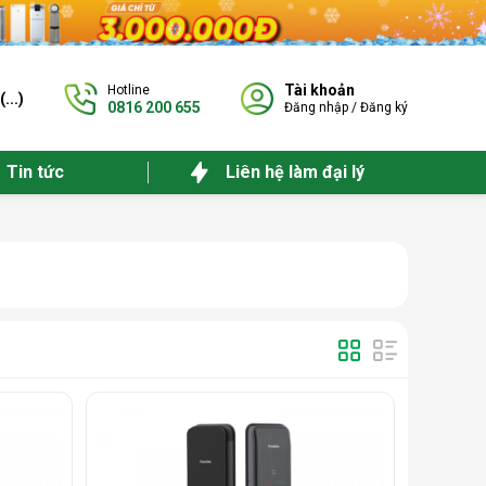
Tài khoản
Hotline
(
...
)
0816 200 655
Đăng nhập
/
Đăng ký
Tin tức
Liên hệ làm đại lý