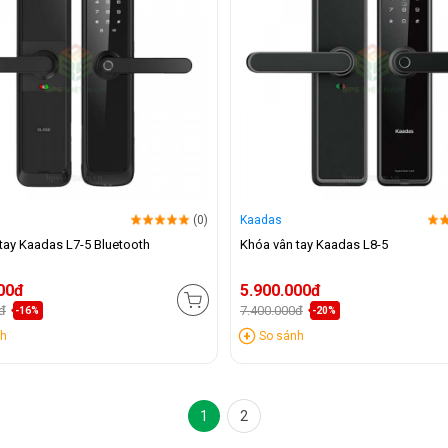
(0)
Kaadas
tay Kaadas L7-5 Bluetooth
Khóa vân tay Kaadas L8-5
00đ
5.900.000đ
đ
7.400.000đ
-16%
-20%
nh
So sánh
1
2