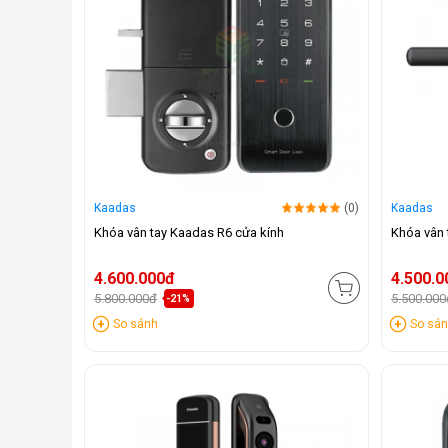
Kaadas
(0)
Kaadas
Khóa vân tay Kaadas R6 cửa kính
Khóa vân 
4.600.000đ
4.500.0
5.800.000đ
5.500.000
-21%
So sánh
So sá