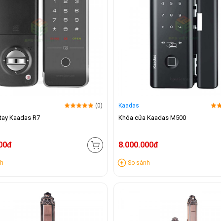
(0)
Kaadas
tay Kaadas R7
Khóa cửa Kaadas M500
00đ
8.000.000đ
nh
So sánh