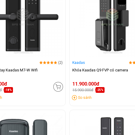
(2)
Kaadas
tay Kaadas M7-W Wifi
Khóa Kaadas Q9 FVP có camera
00đ
11.900.000đ
đ
15.900.000đ
-18%
-25%
nh
So sánh