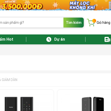
...
Tìm kiếm
Giỏ hàng
hẩm Hot
Dự án
Á GIẢM DẦN