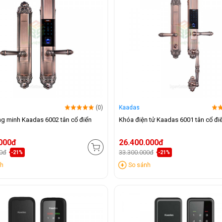
(0)
Kaadas
g minh Kaadas 6002 tân cổ điển
Khóa điện tử Kaadas 6001 tân cổ đi
.000đ
26.400.000đ
00đ
33.300.000đ
-21%
-21%
nh
So sánh