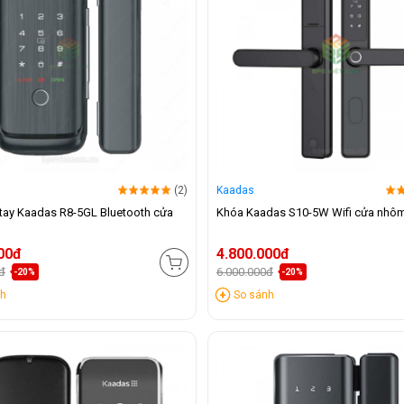
(2)
Kaadas
tay Kaadas R8-5GL Bluetooth cửa
Khóa Kaadas S10-5W Wifi cửa nhô
00đ
4.800.000đ
đ
6.000.000đ
-20%
-20%
nh
So sánh