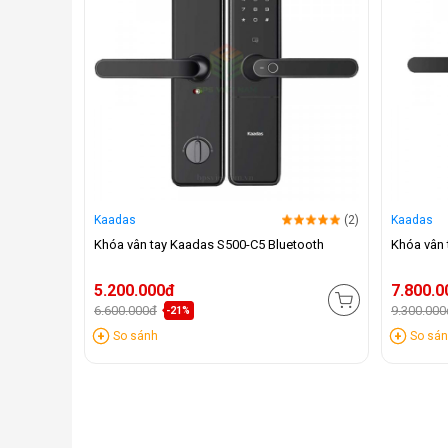
Kaadas
(2)
Kaadas
Khóa vân tay Kaadas S500-C5 Bluetooth
Khóa vân 
5.200.000đ
7.800.0
6.600.000đ
9.300.000
-21%
So sánh
So sá