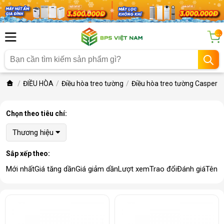
...
ĐIỀU HÒA
Điều hòa treo tường
Điều hòa treo tường Casper
Chọn theo tiêu chí:
Thương hiệu
Sắp xếp theo:
Mới nhất
Giá tăng dần
Giá giảm dần
Lượt xem
Trao đổi
Đánh giá
Tên 