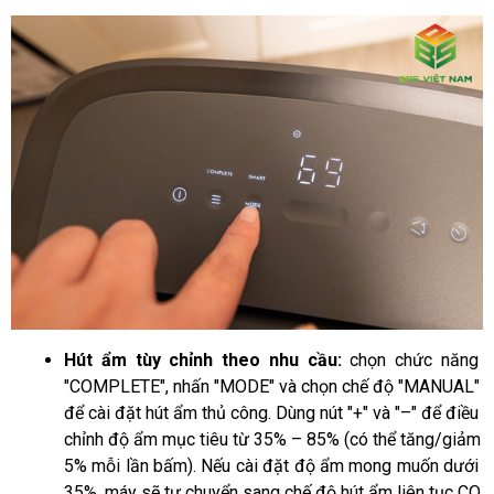
Hút ẩm tùy chỉnh theo nhu cầu: 
chọn chức năng 
"COMPLETE", nhấn "MODE" và chọn chế độ "MANUAL" 
để cài đặt hút ẩm thủ công. Dùng nút "+" và "–" để điều 
chỉnh độ ẩm mục tiêu từ 35% – 85% (có thể tăng/giảm 
5% mỗi lần bấm). Nếu cài đặt độ ẩm mong muốn dưới 
35%, máy sẽ tự chuyển sang chế độ hút ẩm liên tục CO.