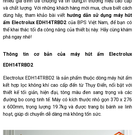
nhiều gia đình ưa chuộng và tin dùng,vì thương hiệu cao cấp 
và chất lượng. Với những khách hàng mới mua, chưa biết cách 
dùng hãy, tham khảo bài viết 
hướng dẫn sử dụng máy hút 
ẩm Electrolux EDH14TRBD2
 của BPS Việt Nam, để bạn có 
thể khai thác tối đa công năng của thiết bị này. Hãy cùng khám 
phá ngay nhé!
Thông tin cơ bản của máy hút ẩm Electrolux 
EDH14TRBD2
Electrolux EDH14TRBD2 là sản phẩm thuộc dòng máy hút ẩm 
kết hợp lọc không khí cao cấp đến từ Thụy Điển, nổi bật với 
thiết kế tối giản, hiện đại, tông màu đen sang trọng và các 
đường bo cong tinh tế. Máy có kích thước nhỏ gọn 370 x 276 
x 600mm, trọng lượng 19.7kg và được trang bị bánh xe linh 
hoạt, giúp di chuyển dễ dàng mà không tốn sức.