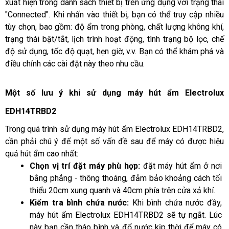
xuất hiện trong danh sách thiết bị trên ứng dụng với trạng thái 
"Connected". Khi nhấn vào thiết bị, bạn có thể truy cập nhiều 
tùy chọn, bao gồm: độ ẩm trong phòng, chất lượng không khí, 
trạng thái bật/tắt, lịch trình hoạt động, tình trạng bộ lọc, chế 
độ sử dụng, tốc độ quạt, hẹn giờ, v.v. Bạn có thể khám phá và 
điều chỉnh các cài đặt này theo nhu cầu.
Một số lưu ý khi sử dụng máy hút ẩm Electrolux 
EDH14TRBD2
Trong quá trình sử dụng máy hút ẩm Electrolux EDH14TRBD2, 
cần phải chú ý đế một số vấn đề sau để máy có được hiệu 
quả hút ẩm cao nhất:
Chọn vị trí đặt máy phù hợp: 
đặt máy hút ẩm ở nơi 
bằng phẳng - thông thoáng, đảm bảo khoảng cách tối 
thiểu 20cm xung quanh và 40cm phía trên cửa xả khí.
Kiểm tra bình chứa nước:
 Khi bình chứa nước đầy, 
máy hút ẩm Electrolux EDH14TRBD2 sẽ tự ngắt. Lúc 
này bạn cần tháo bình và đổ nước kịp thời để máy có 