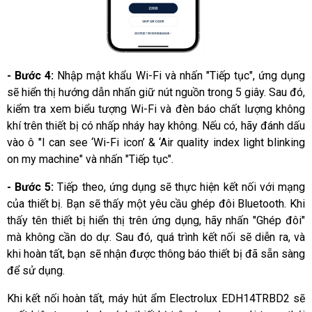
- Bước 4:
 Nhập mật khẩu Wi-Fi và nhấn "Tiếp tục", ứng dụng 
sẽ hiển thị hướng dẫn nhấn giữ nút nguồn trong 5 giây. Sau đó, 
kiểm tra xem biểu tượng Wi-Fi và đèn báo chất lượng không 
khí trên thiết bị có nhấp nháy hay không. Nếu có, hãy đánh dấu 
vào ô "I can see ‘Wi-Fi icon’ & ‘Air quality index light blinking 
on my machine" và nhấn "Tiếp tục".
- Bước 5:
 Tiếp theo, ứng dụng sẽ thực hiện kết nối với mạng 
của thiết bị. Bạn sẽ thấy một yêu cầu ghép đôi Bluetooth. Khi 
thấy tên thiết bị hiển thị trên ứng dụng, hãy nhấn "Ghép đôi" 
mà không cần do dự. Sau đó, quá trình kết nối sẽ diễn ra, và 
khi hoàn tất, bạn sẽ nhận được thông báo thiết bị đã sẵn sàng 
để sử dụng.
Khi kết nối hoàn tất, máy hút ẩm Electrolux EDH14TRBD2 sẽ 