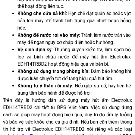
thể hoạt động liên tục.
Không che cửa xả khí:
 Hạn chế đặt quần áo hoặc vật 
cản lên máy để tránh tình trạng quá nhiệt hoặc hỏng 
hóc.
Không để nước rơi vào máy: 
Tránh làm nước tràn vào 
máy để ngăn nguy cơ chập điện hoặc hư hỏng.
Vệ sinh định kỳ: 
Thường xuyên kiểm tra, làm sạch bộ 
lọc và bình chứa nước để máy hút ẩm Electrolux 
EDH14TRBD2 hoạt động hiệu quả và bền bỉ.
Không sử dụng trong phòng kín:
 Đảm bảo không khí 
được luân chuyển tốt để tăng hiệu quả hút ẩm.
Không tự ý tháo rời máy:
 Nếu gặp sự cố, hãy liên hệ 
trung tâm bảo hành để được hỗ trợ.
Trên đây là hướng dẫn sử dụng máy hút ẩm Electrolux 
EDH14TRBD2 chi tiết từ BPS Việt Nam. Việc sử dụng đúng 
cách sẽ giúp máy hoạt động hiệu quả, duy trì độ ẩm lý tưởng 
và bảo vệ sức khỏe cho cả gia đình. Nếu bạn cần thêm thông 
tin hỗ trợ về Electrolux EDH14TRBD2 nói riêng và các loại 