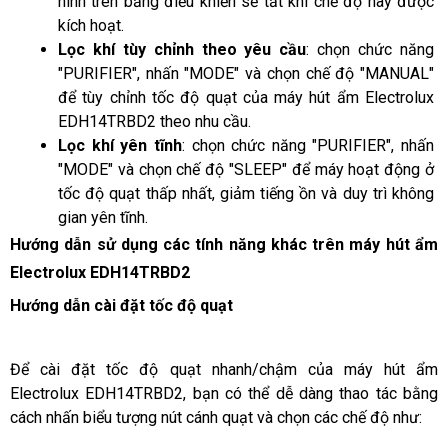
hình trên bảng điều khiển sẽ tắt khi chế độ này được 
kích hoạt.
Lọc khí tùy chỉnh theo yêu cầu
: chọn chức năng 
"PURIFIER", nhấn "MODE" và chọn chế độ "MANUAL" 
để tùy chỉnh tốc độ quạt của máy hút ẩm 
Electrolux 
EDH14TRBD2 
theo nhu cầu.
Lọc khí yên tĩnh
: chọn chức năng "PURIFIER", nhấn 
"MODE" và chọn chế độ "SLEEP" để máy hoạt động ở 
tốc độ quạt thấp nhất, giảm tiếng ồn và duy trì không 
gian yên tĩnh.
Hướng dẫn sử dụng các tính năng khác trên máy hút ẩm 
Electrolux EDH14TRBD2
Hướng dẫn cài đặt tốc độ quạt
Để cài đặt tốc độ quạt nhanh/chậm của máy hút ẩm
Electrolux EDH14TRBD2, bạn có thể dễ dàng thao tác bằng
cách nhấn biểu tượng nút cánh quạt và chọn các chế độ như: