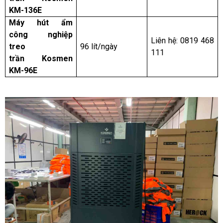
KM-136E
Máy hút ẩm
công nghiệp
Liên hệ: 0819 468
treo
96 lít/ngày
111
trần Kosmen
KM-96E