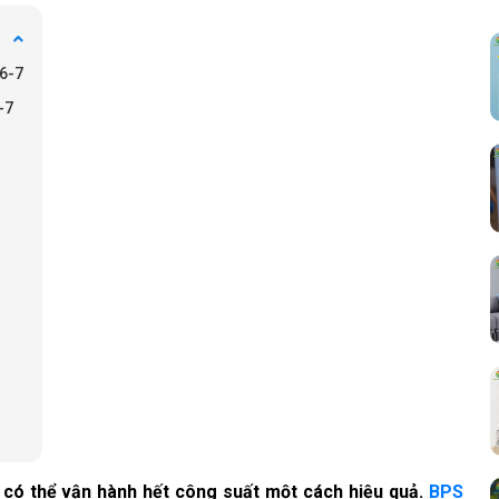
6-7
-7
 có thể vận hành hết công suất một cách hiệu quả. 
BPS 