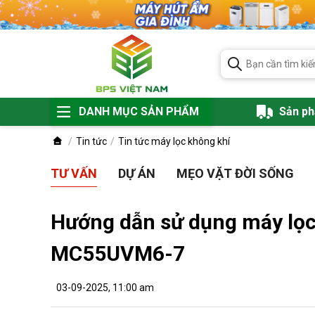
DANH MỤC SẢN PHẨM
Sản p
Tin tức
Tin tức máy lọc không khí
TƯ VẤN
DỰ ÁN
MẸO VẶT ĐỜI SỐNG
Hướng dẫn sử dụng máy lọc
MC55UVM6-7
03-09-2025, 11:00 am