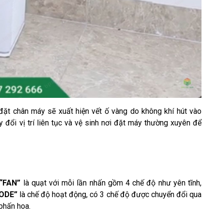
 đặt chân máy sẽ xuất hiện vết ố vàng do không khí hút vào 
 đổi vị trí liên tục và vệ sinh nơi đặt máy thường xuyên để 
“FAN”
 là quạt với mỗi lần nhấn gồm 4 chế độ như yên tĩnh, 
ODE”
 là chế độ hoạt động, có 3 chế độ được chuyển đổi qua 
phấn hoa.  