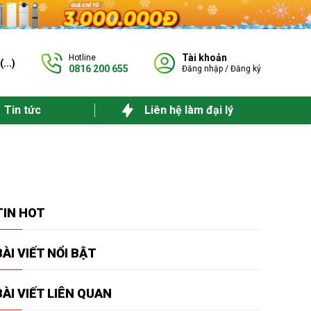
Tài khoản
Hotline
(
...
)
0816 200 655
Đăng nhập
/
Đăng ký
Tin tức
Liên hệ làm đại lý
TIN
HOT
BÀI VIẾT
NỔI BẬT
BÀI VIẾT
LIÊN QUAN