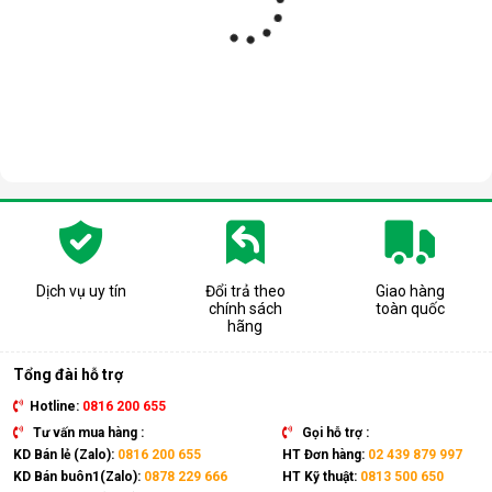
Duy trì điều kiện lý tưởng trong phòng Lad, phòng thí nghiệm,
giúp các thiết bị máy móc hoạt động chính xác, tránh sai số.
- Hút ẩm trong phòng tài liệu, bảo vệ tài liệu giúp chúng không
bị phai màu, mục nát do độ ẩm cao. Giúp quy trình sản xuất
giấy diễn ra thuận lợi hơn, không bị độ ẩm cao làm giấy bị
rách,nấm mốc, giảm chất lượng sản phẩm.
Dịch vụ uy tín
Đổi trả theo
Giao hàng
chính sách
toàn quốc
hãng
Tổng đài hỗ trợ
Hotline:
0816 200 655
Tư vấn mua hàng :
Gọi hỗ trợ :
KD Bán lẻ (Zalo):
0816 200 655
HT Đơn hàng:
02 439 879 997
KD Bán buôn1(Zalo):
0878 229 666
HT Kỹ thuật:
0813 500 650