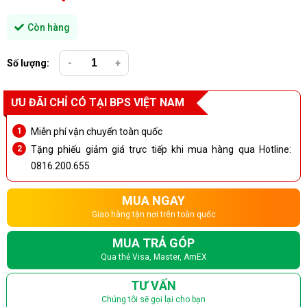
Còn hàng
Số lượng:
-
+
ƯU ĐÃI CHỈ CÓ TẠI BPS VIỆT NAM
Miễn phí vận chuyển toàn quốc
Tặng phiếu giảm giá trực tiếp khi mua hàng qua Hotline:
0816.200.655
MUA NGAY
Giao hàng tận nơi trên toàn quốc
MUA TRẢ GÓP
Qua thẻ Visa, Master, AmEX
TƯ VẤN
Chúng tôi sẽ gọi lại cho bạn