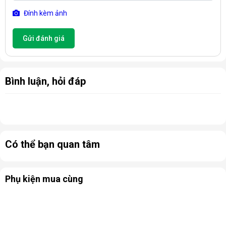
ổn định.
Đính kèm ảnh
Gửi đánh giá
Bình luận, hỏi đáp
Có thể bạn quan tâm
Đặc điểm của Máy hút ẩm công nghiệp treo trần Harison
HCD-360B
Phụ kiện mua cùng
Ứng dụng của
Máy hút ẩm công nghiệp treo trần
Harison HCD-360B