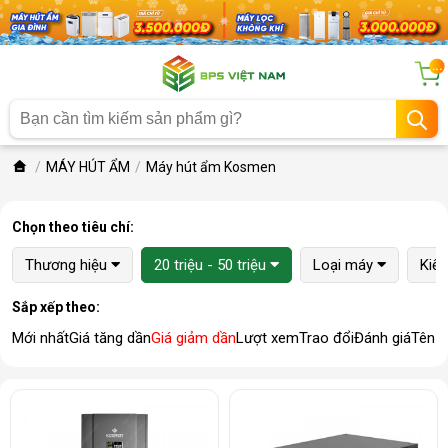
...
MÁY HÚT ẨM
Máy hút ẩm Kosmen
Chọn theo tiêu chí:
Thương hiệu
20 triệu - 50 triệu
Loại máy
Kiể
Sắp xếp theo:
Mới nhất
Giá tăng dần
Giá giảm dần
Lượt xem
Trao đổi
Đánh giá
Tên 