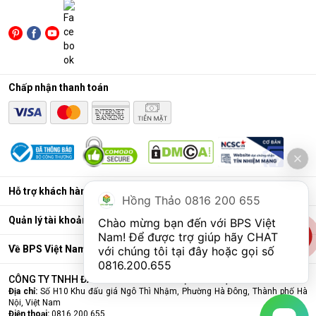
2025, kinh doanh, bán lẻ, bán buôn sản phẩm máy hút ẩm 
Kosmen.  
Địa chỉ: H10 Ngô Thì Nhậm, Hà Đông, Hà Nội.
Hotline: 0816 200 655
Website: bpsvietnam.vn
Chấp nhận thanh toán
Hỗ trợ khách hàng
Hồng Thảo 0816 200 655
Quản lý tài khoản
Chào mừng bạn đến với BPS Việt 
Nam! Để được trợ giúp hãy CHAT 
Về BPS Việt Nam
với chúng tôi tại đây hoặc gọi số 
0816.200.655
CÔNG TY TNHH ĐẦU TƯ VÀ THƯƠNG MẠI BPS VIỆT NAM
Địa chỉ:
Số H10 Khu đấu giá Ngô Thì Nhậm, Phường Hà Đông, Thành phố Hà
Nội, Việt Nam
Điện thoại:
0816 200 655