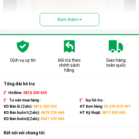
Xem thêm
Dịch vụ uy tín
Đổi trả theo
Giao hàng
chính sách
toàn quốc
Các dòng máy hút ẩm Kosmen được thiết kế chuyên biệt với 
hãng
đặc thù khí hậu của Việt Nam nóng và ẩm. Nên hiệu quả hút 
ẩm nhanh, vận hành ổn định trong thời gian dài.
Tổng đài hỗ trợ
Năm 2026. Kosmen có 3 dòng sản phẩm chính bán chạy 
với các model nổi bật:
Hotline:
0816 200 655
- 
Máy hút ẩm gia đình Kosmen
 : KM-12W, KM-20N, KM-
Tư vấn mua hàng :
Gọi hỗ trợ :
25N, KM-30N, KM-60S.
KD Bán lẻ (Zalo):
0816 200 655
HT Đơn hàng:
02 439 879 997
- 
Máy hút ẩm treo trần Kosmen
: KM-26E, KM-66E, KM-
KD Bán buôn1(Zalo):
0878 229 666
HT Kỹ thuật:
0813 500 650
96E, KM- 126E, KM-136E, KM-168DS, KM-250DS
KD Bán buôn2(Zalo):
0947 292 666
- 
Máy hút ẩm công nghiệp Kosmen
: KM-90S, KM-180S, 
KM-250S, KM-480S
Kết nối với chúng tôi
BPS Việt Nam - Là đại lý phân phối xuất sắc 2023, 2024 và 