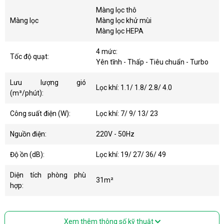
Màng lọc thô
Màng lọc
Màng lọc khử mùi
Màng lọc HEPA
4 mức:
Tốc độ quạt:
Yên tĩnh - Thấp - Tiêu chuẩn - Turbo
Lưu lượng gió
Lọc khí: 1.1/ 1.8/ 2.8/ 4.0
(m³/phút):
Công suất điện (W):
Lọc khí: 7/ 9/ 13/ 23
Nguồn điện:
220V - 50Hz
Độ ồn (dB):
Lọc khí: 19/ 27/ 36/ 49
Diện tích phòng phù
31m²
hợp:
Xem thêm thông số kỹ thuật