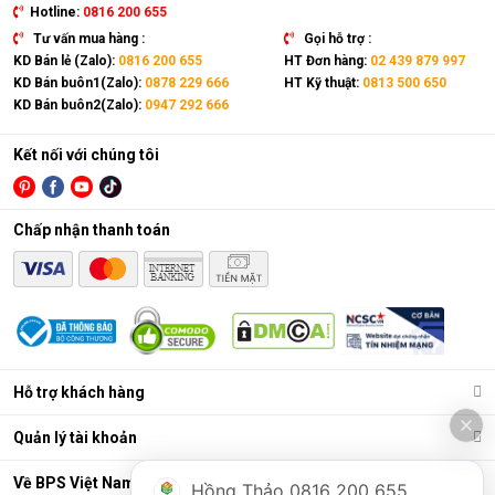
Hotline:
0816 200 655
Tư vấn mua hàng :
Gọi hỗ trợ :
KD Bán lẻ (Zalo):
0816 200 655
HT Đơn hàng:
02 439 879 997
KD Bán buôn1(Zalo):
0878 229 666
HT Kỹ thuật:
0813 500 650
KD Bán buôn2(Zalo):
0947 292 666
Kết nối với chúng tôi
Độ ồn tối đa khi máy hoạt động chỉ khoảng 49dB
Daikin MC40UVM6-7 trang bị bộ cảm biến 3 chức
năng thông minh
Chấp nhận thanh toán
Dòng máy này được trang bị 3 cảm biến: Bụi thường (Dust),
bụi mịn (PM2.5 Indicator), mùi hôi (Odour). Bộ 3 cảm biến này
có nhiệm vụ theo dõi và phát hiện các chỉ số ô nhiễm. Sau đó
gửi thông tin đến máy để người dùng điều chỉnh chế độ hoạt
động phù hợp.
Hướng dẫn sử dụng máy lọc không khí
Hỗ trợ khách hàng
MC40UVM6-7 23w
Quản lý tài khoản
Máy lọc khí MC40UVM6-7 được đề xuất cho phòng 18-31m2.
Máy có chức năng chính là làm sạch không khí bằng cách lọc
Về BPS Việt Nam
Hồng Thảo 0816 200 655
chất độc hại, phân hủy virus, nấm mốc và loại bỏ các hạt bụi