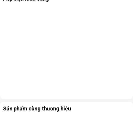
Bên cạnh đó, nhờ vào thiết kế tinh tế này mà người dùng có
thể đặt thiết bị ở những vị trí đặc biệt hơn như sát tường hay
sau 1 vật cản,... mà không sợ làm ảnh hưởng khả năng lọc khí
của sản phẩm.
Sản phẩm cùng thương hiệu
MC40UVM6-7 thiết kế thông minh hút gió 3 hướng, gia tăng hiệu quả lọc
khí