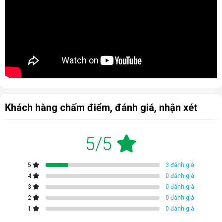
hạn chế tắc nghẽn phin lọc. Qua đó, nâng cao hiệu quả
và duy trì khả năng lọc khí theo thời gian.
Màng lọc khử mùi:
Màng lọc than Carbon hoạt tính, có
khả năng loại bỏ mùi hôi, mùi khói thuốc, thức ăn,... trong
không khí hiệu quả.
Khách hàng chấm điểm, đánh giá, nhận xét
5/5
5
3 đánh giá
4
0 đánh giá
3
0 đánh giá
2
0 đánh giá
MC40UVM6-7 trang bị hệ thống màng lọc tiên tiến, loại bỏ 99.98% bụi mịn
1
0 đánh giá