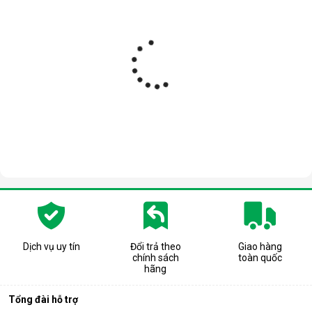
Thiết kế thông minh, hoạt động êm ái
Máy lọc không khí Daikin MC40UVM6
sở hữu một thiết kế
thanh lịch và hiện đại với gam màu trắng trang nhã cùng
đường viền bo tinh tế. Cấu trúc dạng tháp thông minh, cửa trả
gió cách xa cửa hút gió bẩn, hạn chế được việc không khí
sạch bị hút trở lại. Đây cũng là một trong như những điểm
cộng giúp sản phẩm hoạt động êm ái và ít ồn hơn, độ ồn lớn
nhất cũng chỉ 49dB.
Máy có kích thước cụ thể là 27x27x50cm, cân nặng 6,8kg. Các
bộ phận chính bao gồm: tay nắm, bảng hiển thị, thiết bị lọc
khử mùi, cảm biến mùi, cảm biến bụi, cửa hút gió. Mặt sau là
cửa hút gió, bảng điều khiển, cửa cấp gió, phin lọc thô, phin
lọc bụi HEPA, phin lọc thô, nhãn sản phẩm và dây nguồn.
Dịch vụ uy tín
Đổi trả theo
Giao hàng
chính sách
toàn quốc
hãng
Tổng đài hỗ trợ