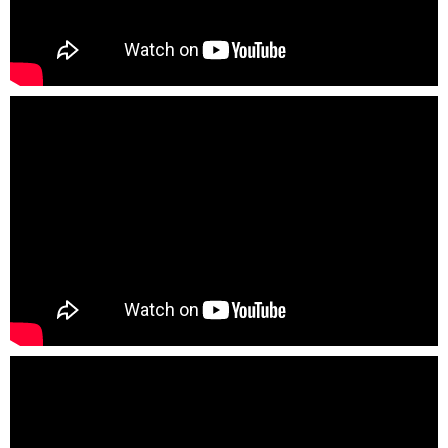
Hệ thống màng lọc 3 lớp: Loại bỏ tới 99.98% bụi
mịn, khử mùi hiệu quả
Máy lọc không khí Daikin MC40UVM6-7
23w trang bị hệ
thống bộ lọc 3 lớp sắp xếp theo chiều thẳng đứng:
Màng lọc thô:
Giữ lại hầu hết các hạt bụi lớn, lông thú
cưng, tóc, vụn vải,... trong không khí.
Màng lọc Hepa tĩnh điện
: Hiệu quả lọc khí vượt trội hơn
màng lọc Hepa thông thường. Loại bỏ tới 99.98% bụi,
bụi mịn có kích thước nhỏ tới 0.3 Micromet. Nhờ được
tích điện nên các phân tử bụi sẽ được hút lại thành cụm,