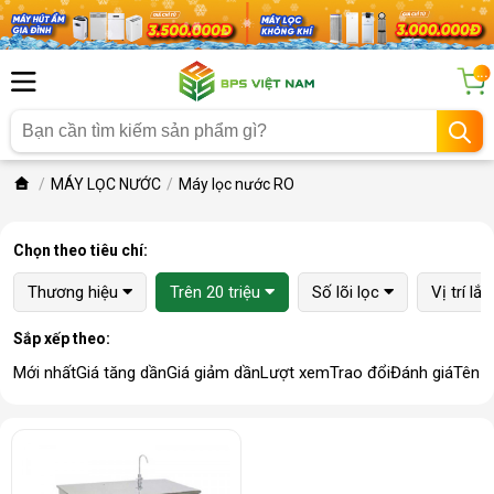
...
MÁY LỌC NƯỚC
Máy lọc nước RO
Chọn theo tiêu chí:
Thương hiệu
Trên 20 triệu
Số lõi lọc
Vị trí lắ
Sắp xếp theo:
Mới nhất
Giá tăng dần
Giá giảm dần
Lượt xem
Trao đổi
Đánh giá
Tên 