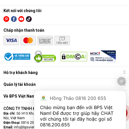
cực nhỏ (0.0001 micromet), chỉ cho phép các phân tử
nước tinh khiết đi qua, giữ lại hầu hết các vi khuẩn, virus,
Kết nối với chúng tôi
kim loại nặng, chất hóa học…
Lõi lọc nâng cấp (lõi chức năng)
: Có thể là lõi tạo
Chấp nhận thanh toán
khoáng, lõi hydrogen, lõi nano bạc… để bổ sung khoáng,
cân bằng pH, khử mùi, làm mềm nước, hoặc chống tái
nhiễm khuẩn.
Bình chứa nước
: Chứa nước tinh khiết đã được lọc sạch
để sử dụng.
Bơm áp và van điện từ
: Hỗ trợ vận hành, đảm bảo áp
Hỗ trợ khách hàng
lực lọc và tự động đóng/mở khi đầy nước.
Quản lý tài khoản
Về BPS Việt Nam
Hồng Thảo 0816 200 655
Chào mừng bạn đến với BPS Việt 
CÔNG TY TNHH ĐẦU TƯ VÀ THƯƠNG MẠI BPS VIỆT NAM
Nam! Để được trợ giúp hãy CHAT 
Địa chỉ:
Số H10 Khu đấu giá Ngô Thì Nhậm, Phường Hà Đông, Thành phố Hà
Nội, Việt Nam
với chúng tôi tại đây hoặc gọi số 
Điện thoại:
0816 200 655
0816.200.655
Email:
info@bpsvietnam.vn