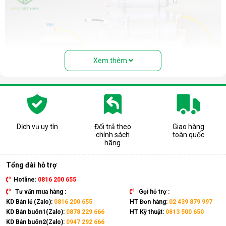
Xem thêm
Dịch vụ uy tín
Đổi trả theo
Giao hàng
chính sách
toàn quốc
Cấu tạo và nguyên lý hoạt động của
hãng
máy lọc nước RO
Tổng đài hỗ trợ
Cấu tạo cơ bản của máy lọc nước RO gồm:
Hotline:
0816 200 655
Lõi lọc thô
: Thường gồm 3 lõi lọc đầu tiên (PP, than
Tư vấn mua hàng :
Gọi hỗ trợ :
hoạt tính...) giúp loại bỏ bụi bẩn, cặn, rong rêu, mùi hôi,
KD Bán lẻ (Zalo):
0816 200 655
HT Đơn hàng:
02 439 879 997
clo dư…
KD Bán buôn1(Zalo):
0878 229 666
HT Kỹ thuật:
0813 500 650
KD Bán buôn2(Zalo):
0947 292 666
Màng lọc RO
: Là trái tim của máy. Màng RO có khe lọc