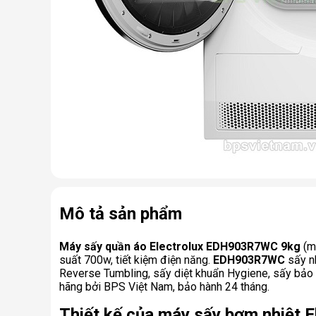
Mô tả sản phẩm
Máy sấy quần áo Electrolux EDH903R7WC 9kg
(m
suất 700w, tiết kiệm điện năng.
EDH903R7WC
sấy nh
Reverse Tumbling, sấy diệt khuẩn Hygiene, sấy bảo
hãng bởi BPS Việt Nam, bảo hành 24 tháng.
Thiết kế của máy sấy bơm nhiệt