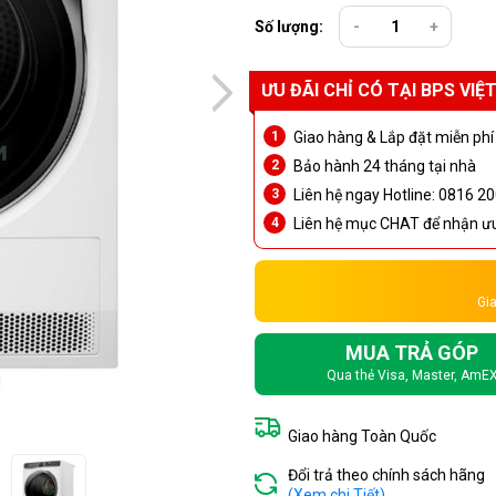
Số lượng:
-
+
ƯU ĐÃI CHỈ CÓ TẠI BPS VIỆ
Giao hàng & Lắp đặt miễn phí
Bảo hành 24 tháng tại nhà
Liên hệ ngay Hotline: 0816 20
Liên hệ mục CHAT để nhận ưu 
Gia
MUA TRẢ GÓP
Qua thẻ Visa, Master, AmE
Giao hàng Toàn Quốc
Đổi trả theo chính sách hãng
(Xem chi Tiết)