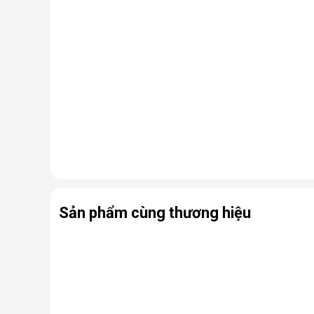
Công nghệ ReverseTumbling hạn chế xoắn
Công nghệ sấy quần áo ReverseTumbling điều chỉnh t
xoắn vào nhau. Công nghệ này cũng giúp làm tơi quầ
Sản phẩm cùng thương hiệu