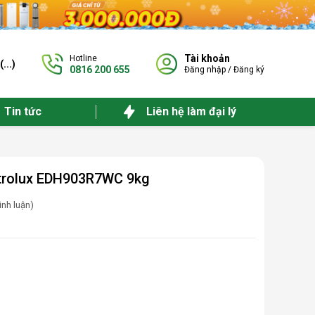
Tài khoản
Hotline
(
...
)
0816 200 655
Đăng nhập
/
Đăng ký
Tin tức
Liên hệ làm đại lý
ctrolux EDH903R7WC 9kg
ình luận)