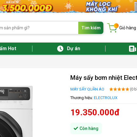
...
Tìm kiếm
Giỏ hàng
hẩm Hot
Dự án
Máy sấy bơm nhiệt Ele
MÁY SẤY QUẦN ÁO
(0 b
Thương hiệu:
ELECTROLUX
19.350.000đ
Còn hàng