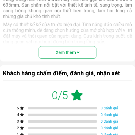
635mm. Sản phẩm nổi bật với thiết kế tinh tế, sang trọng, làm 
sáng bừng không gian nội thất bên trong, làm hài lòng cả 
những gia chủ khó tính nhất. 
Máy có thiết kế kế cửa trước hiện đại. Tính năng đảo chiều mở 
cửa thông minh, dễ dàng chọn hướng cửa mở phù hợp với vị trí 
đặt máy và thói quen của người dùng. Cửa kính trong suốt, dễ 
dàng quan sát mọi hoạt động bên trong lồng sấy.
Xem thêm
Khách hàng chấm điểm, đánh giá, nhận xét
0/5
5
0 đánh giá
4
0 đánh giá
3
0 đánh giá
2
0 đánh giá
1
0 đánh giá