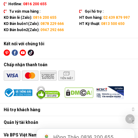
Hotline:
0816 200 655
Công nghệ sấy diệt khuẩn Hygiene Care trên máy sấy quần 
áo
Samsung DV90T7240BH/SV 
có khả năng loại bỏ đến 
Tư vấn mua hàng :
Gọi hỗ trợ :
99.9% vi khuẩn, nấm mốc trên cả quần áo khô và ướt bằng 
KD Bán lẻ (Zalo):
0816 200 655
HT Đơn hàng:
02 439 879 997
cách sử dụng nhiệt độ sấy cao mà không làm ảnh hưởng đến 
KD Bán buôn1(Zalo):
0878 229 666
HT Kỹ thuật:
0813 500 650
hiệu suất hoạt động của thiết bị. Quần áo sau khi sấy tạo cho 
KD Bán buôn2(Zalo):
0947 292 666
người dùng cảm giác thoải mái, dễ chịu khi mặc. Không sợ 
ngứa ngáy, dị ứng, đảm bảo an toàn mới mọi loại da.
Kết nối với chúng tôi
Chấp nhận thanh toán
Hỗ trợ khách hàng
Quản lý tài khoản
Về BPS Việt Nam
Hồng Thảo 0816 200 655