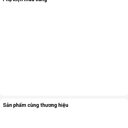
dễ dàng điều khiển máy sấy mọi lúc mọi nơi. Thông báo mã lỗi 
chi tiết, hiển thị dễ hiểu, giúp người dùng có thể chủ động khắc 
phục sự cố trên máy dễ dàng. 
Sản phẩm cùng thương hiệu
2.3 Sấy khô nhanh chóng, giữ quần áo bền đẹp 
với bộ 3 cảm biến Optimal Dry
Bộ 3 cảm biến thông minh Optimal Dry được tích hợp trên 