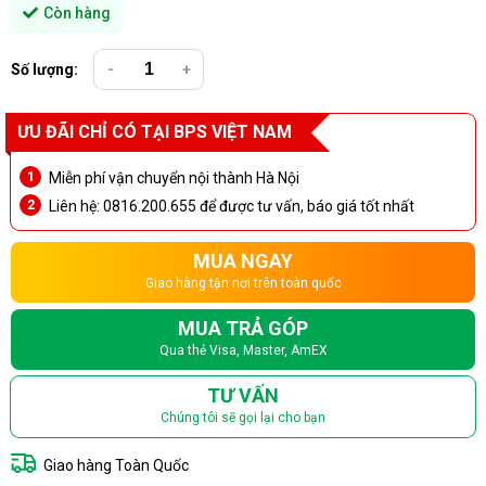
Còn hàng
Số lượng:
-
+
ƯU ĐÃI CHỈ CÓ TẠI BPS VIỆT NAM
Miễn phí vận chuyển nội thành Hà Nội
Liên hệ: 0816.200.655 để được tư vấn, báo giá tốt nhất
MUA NGAY
Giao hàng tận nơi trên toàn quốc
MUA TRẢ GÓP
Qua thẻ Visa, Master, AmEX
TƯ VẤN
Chúng tôi sẽ gọi lại cho bạn
Giao hàng Toàn Quốc