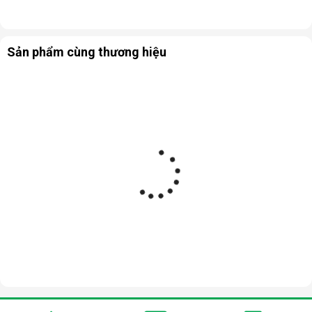
Sản phẩm cùng thương hiệu
Nguyên lý hoạt động của máy sưởi dầu
Tiross TS923
Sau khi cắm điện, thiết bị sẽ hoạt động để đốt nóng dầu bên
trong máy, thông qua các ống dẫn dầu để truyền nhiệt vào các
thanh nhiệt, tỏa nhiệt ra không khí và lưu thông khắp phòng.
Hơi nóng sẽ từ từ tỏa ra ngoài sau vài phút từ khi bật máy.
Các tính năng chính của máy sưởi dầu
Tiross TS923
Tiross TS923 có công suất hoạt động lớn, đa chế độ hoạt
động, dưới đây là những tính năng chính của máy:
Công nghệ sưởi dầu, tiết kiệm tối đa
Sản phẩm sử dụng công nghệ sưởi dầu hiện đại bậc nhất hiện