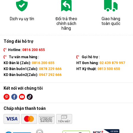
nay. Không giống với công nghệ sưởi sợi đốt hay Halogen,
dầu được đốt nóng, truyền nhiệt qua các thanh nhiệt và tỏa hơi
ấm ra cả phòng. Dầu được đốt trong các ống dẫn kín, đảm
Dịch vụ uy tín
Đổi trả theo
Giao hàng
bảo không tạo ra mùi khó chịu như các dòng máy sưởi khác.
chính sách
toàn quốc
hãng
Máy sưởi dầu Tiross TS923 khả năng tự tái tạo dầu trong quá
trình hoạt động nên người dùng chỉ cần cắm điện và sử dụng
Tổng đài hỗ trợ
mà không cần phải thay mới dầu trong suốt thời gian sử dụng.
Hotline:
0816 200 655
Công suất hoạt động lớn, làm ấm hiệu quả
Tư vấn mua hàng :
Gọi hỗ trợ :
KD Bán lẻ (Zalo):
0816 200 655
HT Đơn hàng:
02 439 879 997
KD Bán buôn1(Zalo):
0878 229 666
HT Kỹ thuật:
0813 500 650
KD Bán buôn2(Zalo):
0947 292 666
Kết nối với chúng tôi
Chấp nhận thanh toán