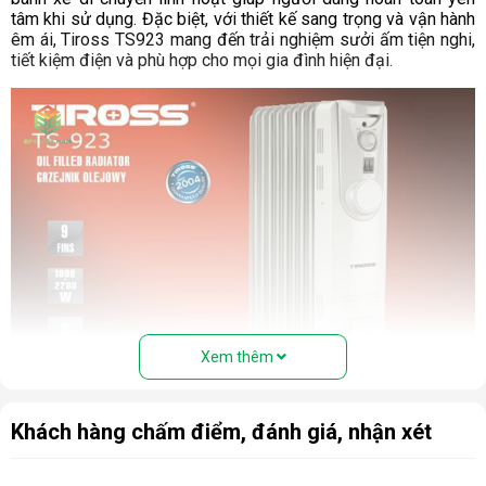
tâm khi sử dụng. Đặc biệt, với thiết kế sang trọng và vận hành
êm ái, Tiross TS923 mang đến trải nghiệm sưởi ấm tiện nghi,
tiết kiệm điện và phù hợp cho mọi gia đình hiện đại.
Xem thêm
Thông tin chung về sản phẩm
Khách hàng chấm điểm, đánh giá, nhận xét
Tên sản phẩm:
Tiross TS923