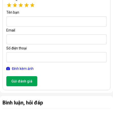
Tên bạn
Email
Số điện thoại
Đính kèm ảnh
Các bộ phận chính
Gửi đánh giá
Máy sưởi dầu Tiross TS923 được cấu tạo từ nhiều bộ phận
khác nhau như: Thanh nẹp, thanh truyền nhiệt, bảng điều khiển,
nút bấm chức năng, dây nguồn, khay chứa dây nguồn, bánh xe
di chuyển, ống dẫn dầu, giá phơi đồ... Các bộ phận này được
Bình luận, hỏi đáp
liên kết chặt chẽ với nhau tạo thành một thiết bị hoàn chỉnh.