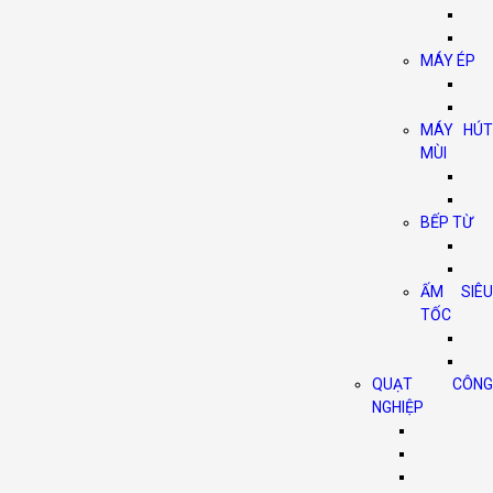
MÁY ÉP
MÁY HÚT
MÙI
BẾP TỪ
ẤM SIÊU
TỐC
QUẠT CÔNG
NGHIỆP