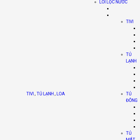
LÕI LỌC NƯỚC
TIVI
TỦ
LẠNH
TIVI
,
TỦ LẠNH
,
LOA
TỦ
ĐÔNG
TỦ
MÁT