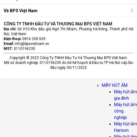
Về BPS Việt Nam
CÔNG TY TNHH ĐẦU TƯ VÀ THƯƠNG MẠI BPS VIỆT NAM
Địa chỉ:
Số H10 Khu đấu giá Ngô Thì Nhậm, Phường Hà Đông, Thành phố Hà
Nội, Việt Nam
Điện thoại:
0816 200 655
Email:
info@bpsvietnam.vn
MST:
0110196235
Copyright © 2022 Công Ty TNHH Đầu Tư Và Thương Mại BPS Việt Nam.
Mã số doanh nghiệp: 0110196235 do Sở Kế hoạch & Đầu tư TP Hà Nội cấp lần
đầu ngày 30/11/2022
MÁY HÚT ẨM
Máy hút ẩm
gia đình
Máy hút ẩm
công
nghiệp
Máy hút ẩm
Harison
Máy hút ẩm