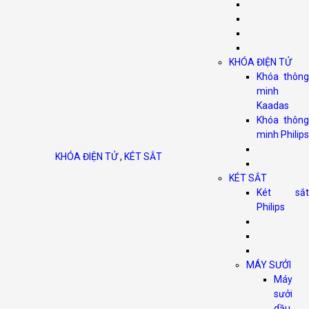
KHÓA ĐIỆN TỬ
Khóa thông
minh
Kaadas
Khóa thông
minh Philips
KHÓA ĐIỆN TỬ
,
KÉT SẮT
KÉT SẮT
Két sắt
Philips
MÁY SƯỞI
Máy
sưởi
dầu