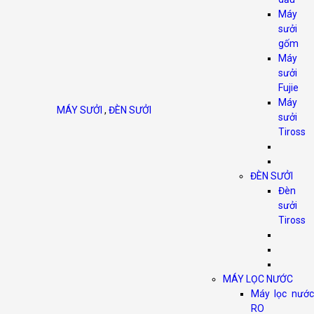
Máy
sưởi
gốm
Máy
sưởi
Fujie
Máy
MÁY SƯỞI
,
ĐÈN SƯỞI
sưởi
Tiross
ĐÈN SƯỞI
Đèn
sưởi
Tiross
MÁY LỌC NƯỚC
Máy lọc nước
RO