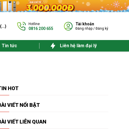
Tài khoản
Hotline
(
...
)
0816 200 655
Đăng nhập
/
Đăng ký
Tin tức
Liên hệ làm đại lý
TIN
HOT
BÀI VIẾT
NỔI BẬT
BÀI VIẾT
LIÊN QUAN