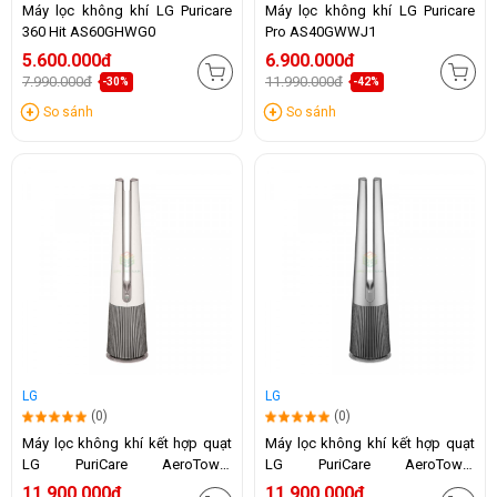
Máy lọc không khí LG Puricare
Máy lọc không khí LG Puricare
360 Hit AS60GHWG0
Pro AS40GWWJ1
5.600.000đ
6.900.000đ
7.990.000đ
11.990.000đ
-30%
-42%
So sánh
So sánh
LG
LG
(0)
(0)
Máy lọc không khí kết hợp quạt
Máy lọc không khí kết hợp quạt
LG PuriCare AeroTower
LG PuriCare AeroTower
FS15GPBF0 (Be)
FS15GPSF0 (Bạc)
11.900.000đ
11.900.000đ