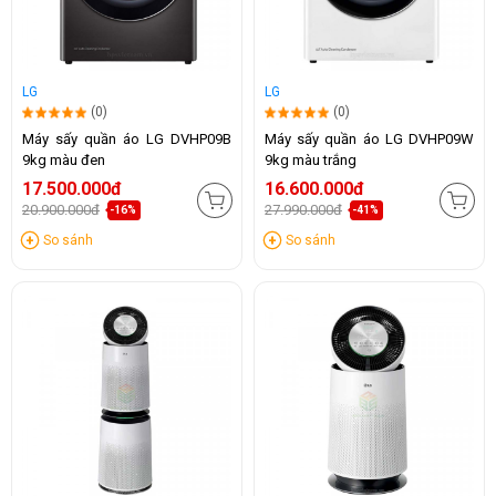
LG
LG
(0)
(0)
Máy sấy quần áo LG DVHP09B
Máy sấy quần áo LG DVHP09W
9kg màu đen
9kg màu trắng
17.500.000đ
16.600.000đ
20.900.000đ
27.990.000đ
-16%
-41%
So sánh
So sánh