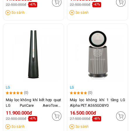
22.500.000đ
22.500.000đ
-47%
-47%
So sánh
So sánh
LG
LG
(0)
(0)
Máy lọc không khí kết hợp quạt
Máy lọc không khí 1 tầng LG
LG PuriCare AeroTower
Alpha PET AS65GDBY0
FS15GPGF0 (Xanh)
11.900.000đ
16.500.000đ
22.500.000đ
27.500.000đ
-47%
-40%
So sánh
So sánh