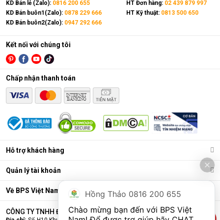
KD Bán lẻ (Zalo):
0816 200 655
HT Đơn hàng:
02 439 879 997
KD Bán buôn1(Zalo):
0878 229 666
HT Kỹ thuật:
0813 500 650
KD Bán buôn2(Zalo):
0947 292 666
Kết nối với chúng tôi
Chấp nhận thanh toán
Hỗ trợ khách hàng
Quản lý tài khoản
Về BPS Việt Nam
Hồng Thảo 0816 200 655
Chào mừng bạn đến với BPS Việt 
CÔNG TY TNHH ĐẦU TƯ VÀ THƯƠNG MẠI BPS VIỆT NAM
Nam! Để được trợ giúp hãy CHAT 
Địa chỉ:
Số H10 Khu đấu giá Ngô Thì Nhậm, Phường Hà Đông, Thành phố Hà