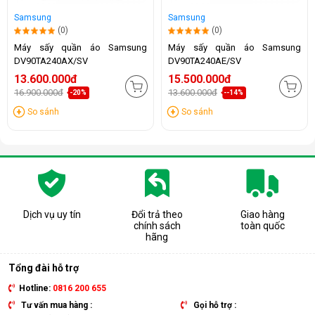
Samsung
Samsung
(0)
(0)
Máy sấy quần áo Samsung
Máy sấy quần áo Samsung
DV90TA240AX/SV
DV90TA240AE/SV
13.600.000đ
15.500.000đ
16.900.000đ
13.600.000đ
-20%
--14%
So sánh
So sánh
Dịch vụ uy tín
Đổi trả theo
Giao hàng
chính sách
toàn quốc
hãng
Tổng đài hỗ trợ
Hotline:
0816 200 655
Tư vấn mua hàng :
Gọi hỗ trợ :