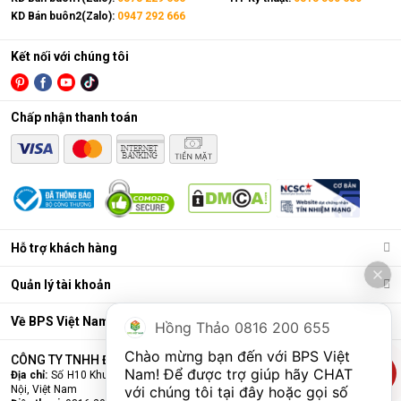
KD Bán buôn2(Zalo):
0947 292 666
Kết nối với chúng tôi
Chấp nhận thanh toán
Hỗ trợ khách hàng
Quản lý tài khoản
Về BPS Việt Nam
Hồng Thảo 0816 200 655
Chào mừng bạn đến với BPS Việt 
CÔNG TY TNHH ĐẦU TƯ VÀ THƯƠNG MẠI BPS VIỆT NAM
Nam! Để được trợ giúp hãy CHAT 
Địa chỉ:
Số H10 Khu đấu giá Ngô Thì Nhậm, Phường Hà Đông, Thành phố Hà
với chúng tôi tại đây hoặc gọi số 
Nội, Việt Nam