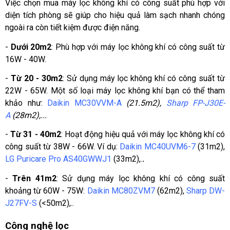
Việc chọn mua máy lọc không khí có công suất phù hợp với 
diện tích phòng sẽ giúp cho hiệu quả làm sạch nhanh chóng 
ngoài ra còn tiết kiệm được điện năng.
- 
Dưới 20m2
: Phù hợp với máy lọc không khí có công suất từ 
16W - 40W. 
- 
Từ 20 - 30m2
: Sử dụng máy lọc không khí có công suất từ 
22W - 65W. Một số loại máy lọc không khí bạn có thể tham 
khảo như: 
Daikin MC30VVM-A
 (21.5m2), 
Sharp FP-J30E-
A
 (28m2),...
- 
Từ 31 - 40m2
: Hoạt động hiệu quả với máy lọc không khí có 
công suất từ 38W - 66W. Ví dụ: 
Daikin MC40UVM6-7
 (31m2), 
LG Puricare Pro AS40GWWJ1
 (33m2),.
.
- 
Trên 41m2
: Sử dụng máy lọc không khí có công suất 
khoảng từ 60W - 75W: 
Daikin MC80ZVM7
 (62m2), 
Sharp DW-
J27FV-S
 (<50m2),..
Công nghệ lọc 