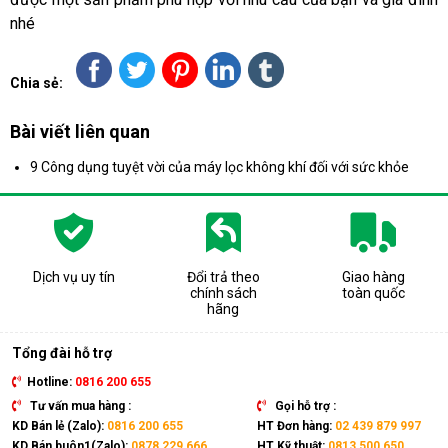
nhé
Chia sẻ:
Bài viết liên quan
9 Công dụng tuyệt vời của máy lọc không khí đối với sức khỏe
Dịch vụ uy tín
Đổi trả theo
Giao hàng
chính sách
toàn quốc
hãng
Tổng đài hỗ trợ
Hotline:
0816 200 655
Tư vấn mua hàng :
Gọi hỗ trợ :
KD Bán lẻ (Zalo):
0816 200 655
HT Đơn hàng:
02 439 879 997
KD Bán buôn1(Zalo):
0878 229 666
HT Kỹ thuật:
0813 500 650