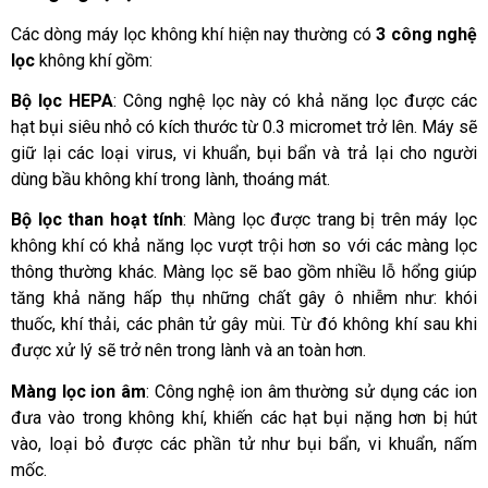
Các dòng máy lọc không khí hiện nay thường có 
3 công nghệ 
lọc
 không khí gồm:
Bộ lọc HEPA
: Công nghệ lọc này có khả năng lọc được các 
hạt bụi siêu nhỏ có kích thước từ 0.3 micromet trở lên. Máy sẽ 
giữ lại các loại virus, vi khuẩn, bụi bẩn và trả lại cho người 
dùng bầu không khí trong lành, thoáng mát.
Bộ lọc than hoạt tính
: Màng lọc được trang bị trên máy lọc 
không khí có khả năng lọc vượt trội hơn so với các màng lọc 
thông thường khác. Màng lọc sẽ bao gồm nhiều lỗ hổng giúp 
tăng khả năng hấp thụ những chất gây ô nhiễm như: khói 
thuốc, khí thải, các phân tử gây mùi. Từ đó không khí sau khi 
được xử lý sẽ trở nên trong lành và an toàn hơn.
Màng lọc ion âm
: Công nghệ ion âm thường sử dụng các ion 
đưa vào trong không khí, khiến các hạt bụi nặng hơn bị hút 
vào, loại bỏ được các phần tử như bụi bẩn, vi khuẩn, nấm 
mốc. 