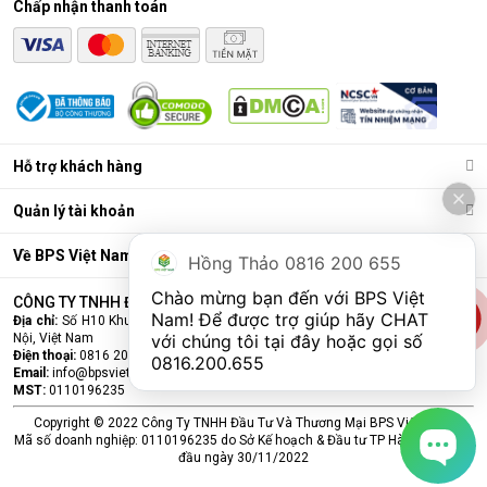
Chấp nhận thanh toán
Điều hòa di động là gì?
Các chức năng chính của máy bao gồm: Làm lạnh, quạt gió,
Hỗ trợ khách hàng
hút ẩm và lọc khí. Bên cạnh đó, dòng sản phẩm này còn được
trang bị thêm khá nhiều tính năng và tiện ích đi kèm như: Hẹn
Quản lý tài khoản
giờ, khóa trẻ em, remote, kết nối wifi,...
Ưu điểm vượt trội của điều hòa di động
Về BPS Việt Nam
Hồng Thảo 0816 200 655
Đáp ứng tốt nhu cầu làm mát, dễ dàng tháo lắp và di chuyển
Chào mừng bạn đến với BPS Việt 
CÔNG TY TNHH ĐẦU TƯ VÀ THƯƠNG MẠI BPS VIỆT NAM
chỉ là số ít những ưu điểm mà
điều hòa
di động đang sở hữu.
Nam! Để được trợ giúp hãy CHAT 
Địa chỉ:
Số H10 Khu đấu giá Ngô Thì Nhậm, Phường Hà Đông, Thành phố Hà
Cùng BPS Việt Nam tìm hiểu chi tiết về ưu điểm của dòng sản
Nội, Việt Nam
với chúng tôi tại đây hoặc gọi số 
phẩm này ngay nhé.
Điện thoại:
0816 200 655
0816.200.655
Email:
info@bpsvietnam.vn
MST:
0110196235
Copyright © 2022 Công Ty TNHH Đầu Tư Và Thương Mại BPS Việt Nam.
Mã số doanh nghiệp: 0110196235 do Sở Kế hoạch & Đầu tư TP Hà Nội cấp lần
đầu ngày 30/11/2022