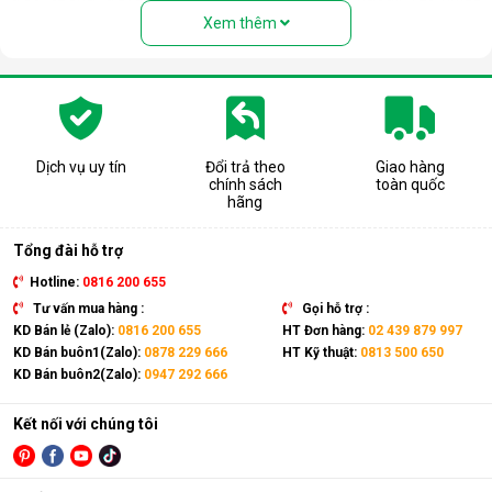
người nhầm tưởng rằng thiết bị này là quạt hơi nước. Nhưng
Xem thêm
thực chất, đây là một chiếc điều hòa “chính hiệu” với đầy đủ
các bộ phận: Dàn nóng, dàn lạnh, máy nén, khí gas, ống dẫn
gas, bảng điều khiển,... giống như một chiếc điều hòa thông
thường.
Có thể coi điều hòa di động là phiên bản thu nhỏ của điều hòa
tủ đứng nhưng với thiết kế cục nóng và cục lạnh trên cùng 1
Dịch vụ uy tín
Đổi trả theo
Giao hàng
chính sách
toàn quốc
thiết bị. Sản phẩm có kích thước gọn nhẹ, kết hợp cùng bánh
hãng
xe và tay cầm nên có thể dễ dàng di chuyển tới mọi vị trí trong
nhà.
Tổng đài hỗ trợ
Hotline:
0816 200 655
Tư vấn mua hàng :
Gọi hỗ trợ :
KD Bán lẻ (Zalo):
0816 200 655
HT Đơn hàng:
02 439 879 997
KD Bán buôn1(Zalo):
0878 229 666
HT Kỹ thuật:
0813 500 650
KD Bán buôn2(Zalo):
0947 292 666
Kết nối với chúng tôi