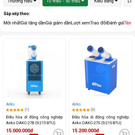
Thương hiệu
10 triệu - 50 triệu
Kiểu dáng
Loạ
Sắp xếp theo:
Mới nhất
Giá tăng dần
Giá giảm dần
Lượt xem
Trao đổi
Đánh giá
Tên 
Airko
Airko
(1)
(0)
Điều hòa di động công nghiệp
Điều hòa di động công nghiệp
Airko DAKC-27B (9.215 BTU)
Airko DAKC-27S (9.215 BTU)
15.000.000đ
15.200.000đ