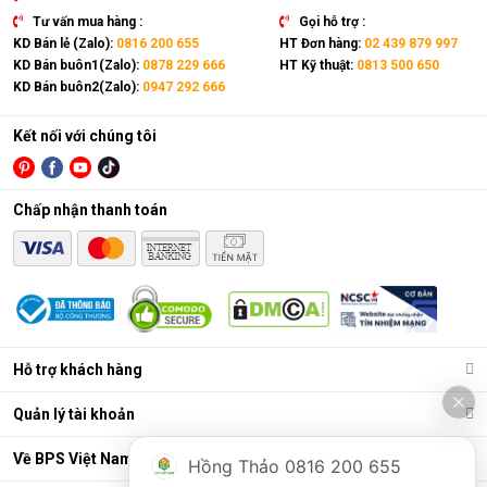
Tư vấn mua hàng :
Gọi hỗ trợ :
KD Bán lẻ (Zalo):
0816 200 655
HT Đơn hàng:
02 439 879 997
KD Bán buôn1(Zalo):
0878 229 666
HT Kỹ thuật:
0813 500 650
KD Bán buôn2(Zalo):
0947 292 666
Kết nối với chúng tôi
Chấp nhận thanh toán
Hỗ trợ khách hàng
Quản lý tài khoản
Về BPS Việt Nam
Hồng Thảo 0816 200 655